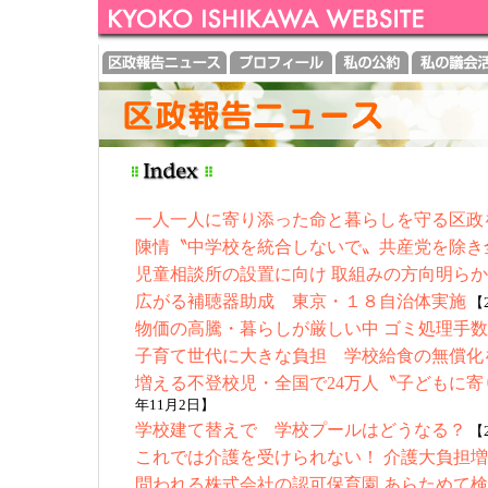
一人一人に寄り添った命と暮らしを守る区政
陳情〝中学校を統合しないで〟共産党を除き
児童相談所の設置に向け 取組みの方向明ら
広がる補聴器助成 東京・１８自治体実施
【2
物価の高騰・暮らしが厳しい中 ゴミ処理手
子育て世代に大きな負担 学校給食の無償化
増える不登校児・全国で24万人〝子どもに
年11月2日】
学校建て替えで 学校プールはどうなる？
【2
これでは介護を受けられない！ 介護大負担
問われる株式会社の認可保育園 あらためて