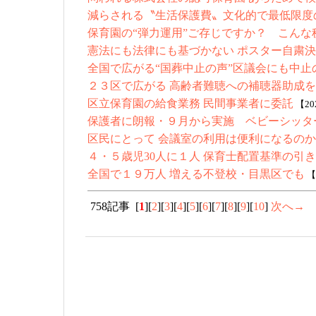
減らされる〝生活保護費〟文化的で最低限度
保育園の“弾力運用”ご存じですか？ こん
憲法にも法律にも基づかない ポスター自粛決
全国で広がる“国葬中止の声”区議会にも中止
２３区で広がる 高齢者難聴への補聴器助成
区立保育園の給食業務 民間事業者に委託
【20
保護者に朗報・９月から実施 ベビーシッタ
区民にとって 会議室の利用は便利になるの
４・５歳児30人に１人 保育士配置基準の引
全国で１９万人 増える不登校・目黒区でも
【
758記事 [
1
][
2
][
3
][
4
][
5
][
6
][
7
][
8
][
9
][
10
]
次へ→