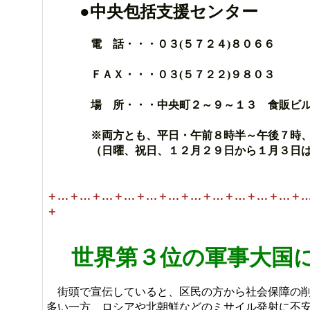
●中央包括支援センター
電 話・・・０３(５７２４)８０６６
ＦＡＸ・・・０３(５７２２)９８０３
場 所・・・中央町２～９～１３ 食販ビル
※両方とも、平日・午前８時半～午後７時、土
（日曜、祝日、１２月２９日から１月３日は
＋…＋…＋…＋…＋…＋…＋…＋…＋…＋…＋…＋
＋
世界第３位の軍事大国
街頭で宣伝していると、区民の方から社会保障の削
多い一方、ロシアや北朝鮮などのミサイル発射に不