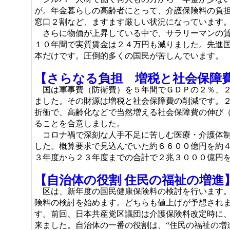
が。年金暮らしの高齢者にとって、介護保険料の負
窓口２割など、ますます厳しい状況になっています
さらに物価が上昇している中で、サラリーマンの賃
１０年間で実質賃金は２４万円も減りました。先進
本だけです。圧倒的多くの国民が苦しんでいます。
【さらなる負担 増税と社会保障
国は軍事費（防衛費）を５年間でＧＤＰの２％、２
ました。その財源は増税と社会保障費の削減です。
折衝で、高齢化などで当然増える社会保障費の伸び
ることを合意しました。
コロナ禍で深刻な人手不足に苦しむ医療・介護体制
した。概算要求で見込んでいた約６６００億円を約
３年度から２３年度までの合計で２兆３０００億円
【自治体の役割 住民の福祉の増進
区は、新年度の国民健康保険料の検討を行います。
険料の検討を始めます。どちらも値上げが予想され
す。前回、日本共産党区議団は介護保険料改定時に
来ました。自治体の一番の役割は、“住民の福祉の増