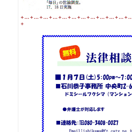
＋…＋…＋…＋…＋…＋…＋…＋…＋…＋…＋…＋
＋