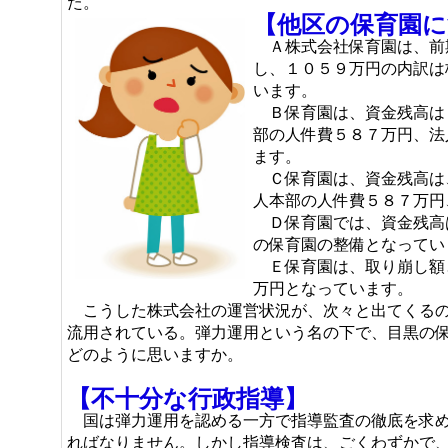
た。
【他区の保育園に
Ａ株式会社保育園は、前
し、１０５９万円の内訳は
います。
Ｂ保育園は、資金残高は
部の人件費５８７万円、法
ます。
Ｃ保育園は、資金残高は
人本部の人件費５８７万円
Ｄ保育園では、資金残高
の保育園の整備となってい
Ｅ保育園は、取り崩し額
万円となっています。
こうした株式会社の運営状況が、次々と出てくるの
流用されている。弾力運用という名の下で、目黒の
どのように思いますか。
【不十分な行政指導】
国は弾力運用を認める一方で指導監査の徹底を求め
ればなりません。しかし指導検査は、ごくわずかで