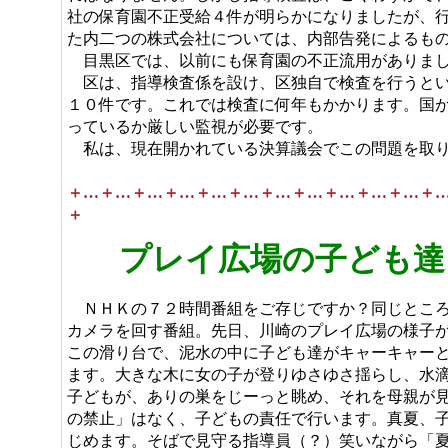
社の保育園不正受給４件が明らかになりましたが、
た内二つの株式会社については、内部告発によるも
目黒区では、以前にも保育園の不正流用がありまし
区は、指導検査係を設け、区独自で検査を行うとい
１０件です。これでは検査に何年もかかります。国
っているか厳しい監視が必要です。
私は、現在開かれている決算議会でこの問題を取り
＋…＋…＋…＋…＋…＋…＋…＋…＋…＋…＋…＋
＋
プレイ広場の子ども達
ＮＨＫの７２時間番組をご存じですか？同じところ
カメラを回す番組。先日、川崎のプレイ広場の様子
この滑り台で、泥水の中に子ども達がキャーキャー
ます。大きな木に女の子が登りゆさゆさ揺らし、水
子どもが、ありの巣をじーっと眺め、それを母親が見
の禁止」はなく、子どもの責任で行います。真夏、
じめます。そばで見守る指導員（？）笑いながら「