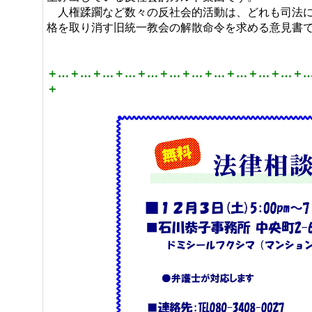
人権蹂躙など数々の反社会的活動は、どれも司法に
格を取り消す旧統一教会の解散命令を求める意見書
＋…＋…＋…＋…＋…＋…＋…＋…＋…＋…＋…＋
＋