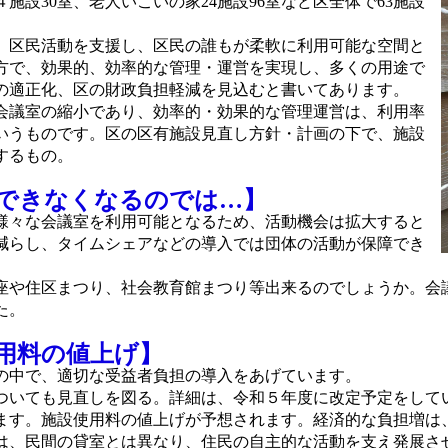
施設30室、老人いこいの家24施設96室など区全体で63施設
区民活動を支援し、区民の誰もが柔軟に利用可能な空間と
方で、効果的、効率的な管理・運営を実現し、多くの用途で
の適正化、区の財政負担軽減を見込むと書いてあります。
会議室の縮小であり、効率的・効果的な管理運営は、利用率
いうものです。区の区有施設見直し方針・計画の下で、施設
するもの。
できなくなるのでは…】
様々な会議室を利用可能となるため、活動機会は拡大すると
減らし、タイムシェアなどの導入では団体の活動が保障でき
や住区まつり、社会教育館まつり等出来るのでしょうか。会
た。
用料の値上げ】
の中で、適切な受益者負担の導入をあげています。
いても見直しを図る。詳細は、令和５年度に改定予定をして
ます。施設使用料の値上げが予想されます。経済的な負担増は
は、民間の貸室とは異なり、住民の自主的な活動を支え発展さ