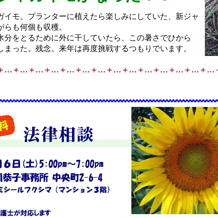
イモ。プランターに植えたら楽しみにしていた、新ジャ
がらも何個も収穫。
分をとるために外に干していたら、この暑さでひから
しまった。残念。来年は再度挑戦するつもりでいます。
＋…＋…＋…＋…＋…＋…＋…＋…＋…＋…＋…＋…＋…＋…