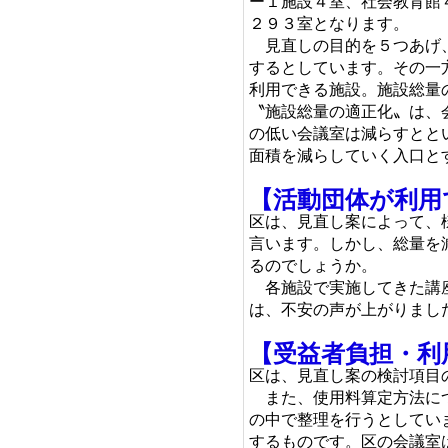
ー１施設４室、社会教育館４
２９３室となります。
見直しの目的を５つあげ、
するとしています。その一
利用できる施設。施設総量
〝施設総量の適正化〟は、
の低い会議室は減らすとと
面積を減らしていく入口と
【活動団体が利用
区は、見直し案によって、
言います。しかし、総量を
るのでしょうか。
各施設で実施してきた講座
は、不安の声が上がりまし
【受益者負担・利
区は、見直し案の検討項目
また、使用料算定方法につ
の中で整理を行うとしてい
するものです。区の会議室