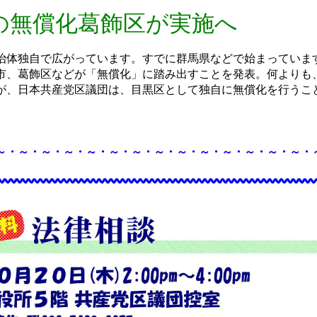
の無償化葛飾区が実施へ
体独自で広がっています。すでに群馬県などで始まっていま
市、葛飾区などが「無償化」に踏み出すことを発表。何よりも
が、日本共産党区議団は、目黒区として独自に無償化を行うこ
～・～・～・～・～・～・～・～・～・～・～・～・～・～