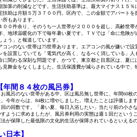
期加算の削減などです。生活扶助基準は、最大マイナス１５％
宅扶助は月額５万３７００円。区内で、この金額でアパートを
い所もあります。
００件余り、そのうち一人世帯が２０００を超し、高齢世帯
年、地球温暖化の下で毎年暑い夏です。ＴＶでは「命に危険が
しょう」と報道しています。
アコンのない世帯は75世帯あります。エアコンの風が嫌いで設
ンを設置していても「電気代が高く、なるべく消している」人
命に関わる深刻な問題です。かつて、東京都と目黒区は、夏に
も見舞金をなくしました。生活保護費が減らされている中で、
【年間８４枚の風呂券】
お風呂のない世帯がある中、区は風呂無し世帯に、年間60枚
た。今年からは、84枚に増やしました。増えたことは評価します
２回の回数です。「暑い夏、毎日入浴したい」当たり前の小さ
やすように求めましたが、風呂券利用の実態は週１回だという
憲法が保障した最低限の文化的生活が保障されているといえる
い日本】