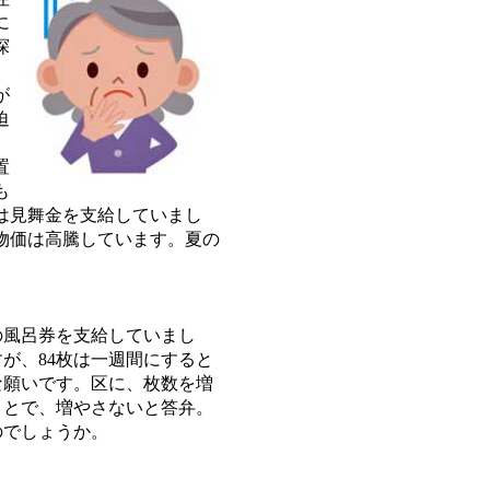
に
探
が
迫
置
も
は見舞金を支給していまし
物価は高騰しています。夏の
の風呂券を支給していまし
が、84枚は一週間にすると
な願いです。区に、枚数を増
ことで、増やさないと答弁。
のでしょうか。