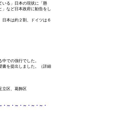
ている」日本の現状に「懸
と」など日本政府に勧告をし
、日本は約２割、ドイツは６
る中での強行でした。
望書を提出しました。（詳細
足立区、葛飾区
・～・～・～・～・～・～・