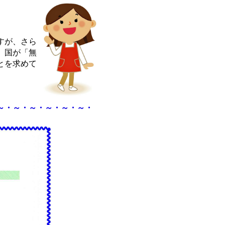
すが、さら
、国が「無
とを求めて
・～・～・～・～・～・～・