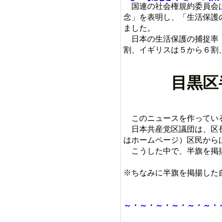
国連の社会権規約委員会は
念」を表明し、「生活保護
ました。
日本の生活保護の捕捉率（
割、イギリスは５から６割
目黒区
このニュースを作っている
日本共産党区議団は、区長
はホームページ）区民から
こうした中で、半旗を掲揚
※ちなみに半旗を掲揚した
～・～・～・～・～・～・