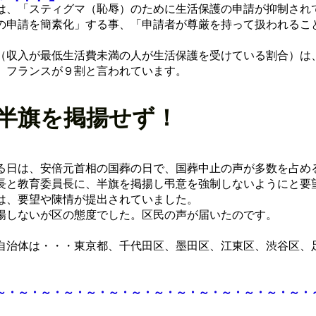
、「スティグマ（恥辱）のために生活保護の申請が抑制され
の申請を簡素化」する事、「申請者が尊厳を持って扱われるこ
収入が最低生活費未満の人が生活保護を受けている割合）は
、フランスが９割と言われています。
半旗を掲揚せず！
日は、安倍元首相の国葬の日で、国葬中止の声が多数を占め
と教育委員長に、半旗を掲揚し弔意を強制しないようにと要
は、要望や陳情が提出されていました。
しないが区の態度でした。区民の声が届いたのです。
自治体は・・・東京都、千代田区、墨田区、江東区、渋谷区、
～・～・～・～・～・～・～・～・～・～・～・～・～・～