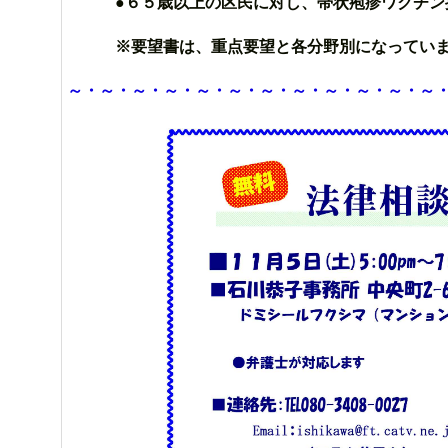
●６５歳以上の区民に対し、帯状疱疹ワクチン接
※要望書は、重点要望と各分野別になっています
～・～・～・～・～・～・～・～・～・～・～・～