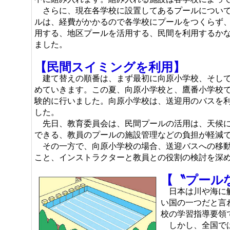
さらに、現在各学校に設置してあるプールについて
ルは、経費がかかるので各学校にプールをつくらず
用する、地区プールを活用する、民間を利用するか
ました。
【民間スイミングを利用】
建て替えの順番は、まず最初に向原小学校、そして
めていきます。この夏、向原小学校と、鷹番小学校
験的に行いました。向原小学校は、送迎用のバスを
した。
先日、教育委員会は、民間プールの活用は、天候に
できる、教員のプールの施設管理などの負担が軽減
その一方で、向原小学校の場合、送迎バスへの移動
こと、インストラクターと教員との役割の検討を深
【〝プール
日本は川や海に触
い国の一つだと言
校の学習指導要領
しかし、全国では