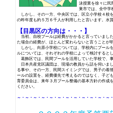
泳授業を徐々に民
巣市では、全中学
しかし、その一方、中央区では、区立小学校４校を
の昨年度も約５万６千人が利用したと言います。水
【目黒区の方向は・・・】
当初、自校プールは経費がかかると言っていました
た場合の経費が、ほとんど変わらないと言うことが
しかし、向原小学校については、学校内にプールを
ルについては、それぞれの学校によって検討すると
葛飾区では、民間プールを活用していた学校で、事
日本共産党区議団は、現場の教員から話を伺いまし
る事や、その一方、民間スイミングでは、男子の着
ールの設置を、経費優先で考えるのではなく、子ど
育委員会は、来年３月プール整備の基本方針の作成
ください。
～・～・～・～・～・～・～・～・～・～・～・～