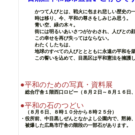
かつて人びとは、戦火に包まれ悲しい歴史の
時は移り、今、平和の尊さをしみじみ思う。
青い空、緑の木々。
街には明るいあいさつがかわされ、人びとの顔
この幸せを再び失ってはならない。
わたくしたちは、
地球のすべての人びととともに永遠の平和を築
この誓いを込めて、目黒区は平和憲法を擁護し、
昭和６０
●平和のための写真・資料展
総合庁舎１階西口ロビー（８月２日～８月１６日
●平和の石のつどい
（８月６日、８時１０分から８時２５分）
・役所前、中目黒しぜんとなかよし公園内で、黙祷
被爆した広島市庁舎の階段の一部石があります。