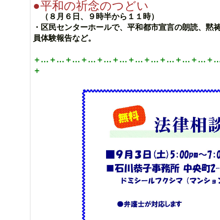
●平和の祈念のつどい
（８月６日、９時半から１１時）
・区民センターホールで、平和都市宣言の朗読、黙
員体験報告など。
＋…＋…＋…＋…＋…＋…＋…＋…＋…＋…＋…＋
＋