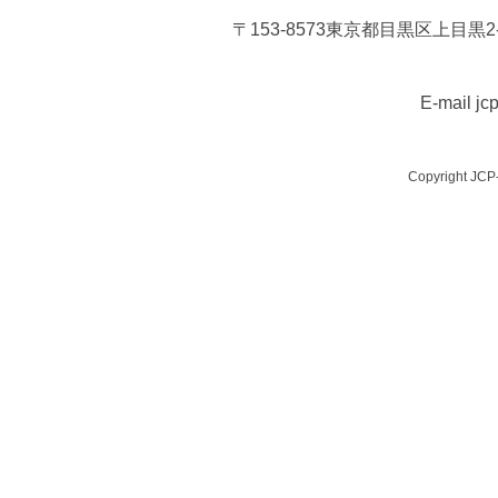
的な考え方」への意見
【2025年1
〒153-8573東京都目黒区上目黒2-1
■
建物の高さ制限の見直し（都市
E-mail jc
案）への意見を区に提出しまし
Copyright JCP
■
目黒区手話言語条例（仮称）
意見
【2024年11月14日】
■
岩崎議員が住区会議室条例の改
対討論しました
【2024年10月9日】
■
２０２３年度目黒区一般会計決