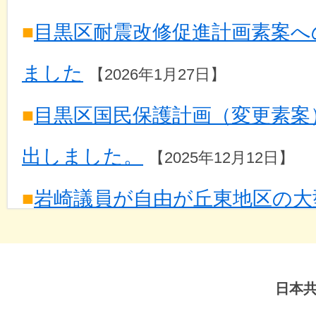
■
２０２３年度９月定例会で一般
■
目黒区耐震改修促進計画素案へ
た。（芋川ゆうき）
【2023年9月6
ました
【2026年1月27日】
■
２０２３年３月定例会で反対討
■
目黒区国民保護計画（変更素案
た。（石川恭子）
【2023年3月23日
出しました。
【2025年12月12日】
■
２０２３年３月定例会で一般質
■
岩崎議員が自由が丘東地区の大
た。（芋川ゆうき）
【2023年3月1
反対する討論を行いました
【202
■
「公共施設等マネジメントの推
日本