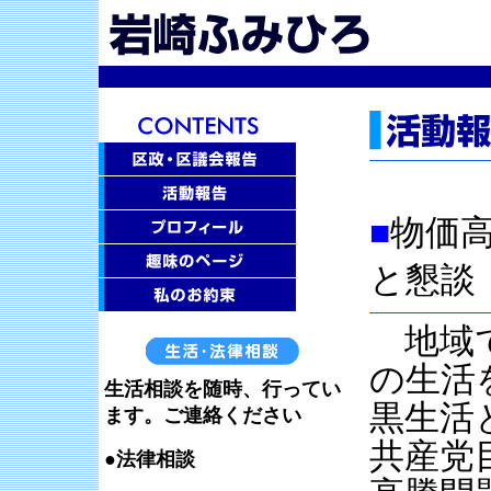
■
物価
と懇談
地域で
の生活
生活相談を随時、行ってい
黒生活
ます。ご連絡ください
共産党
●法律相談