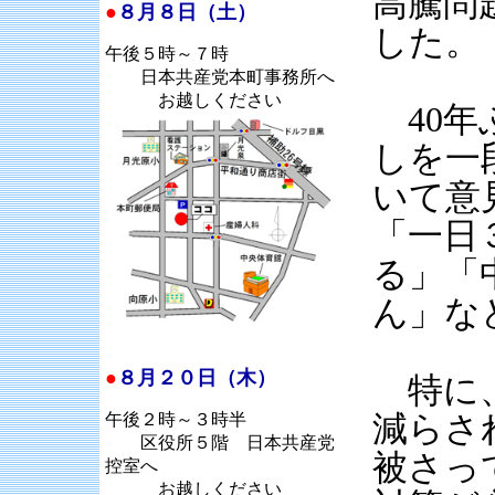
高騰問
●
８月８日（土）
した。
午後５時～７時
日本共産党本町事務所へ
お越しください
40年
しを一
いて意
「一日
る」「
ん」な
●
８月２０日（木）
特に、
午後２時～３時半
減らさ
区役所５階 日本共産党
被さっ
控室へ
お越しください