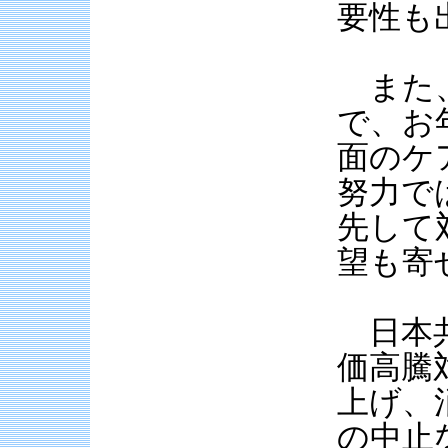
要性も
また、
で、お
面のケ
努力で
先して
望も寄
日本共
価高騰
上げ、
の中止