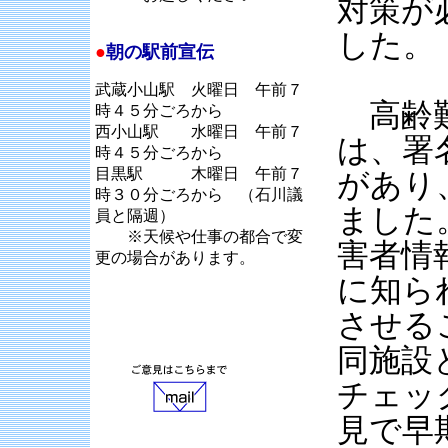
対策が
した。
●
朝の駅前宣伝
武蔵小山駅 火曜日 午前７
高齢難
時４５分ごろから
西小山駅 水曜日 午前７
は、署
時４５分ごろから
目黒駅 木曜日 午前７
があり
時３０分ごろから （石川議
ました
員と隔週）
※天候や仕事の都合で変
害者情
更の場合があります。
に知ら
させる
同施設
チェッ
見で早