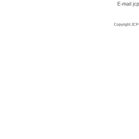
E-mail jc
Copyright JCP