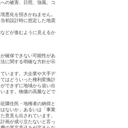
境への被害、日照、強風、コ
環境悪化を招きかねません。
、当初設計時に想定した地震
備などが進むように見えるか
す。
が確保できない可能性があ
方法に関する明確な方針が示
ています。大企業や大手デ
ってはどういった権利変換計
計ができずに地域から追い出
ています。物価の高騰などで
近隣住民・地権者の納得と
ではないか」あるいは「事業
った意見も出されています。
計画が成り立たないと言っ
業費の算定見込みが定まらな