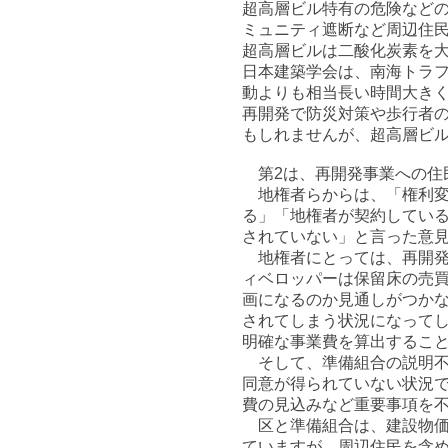
超高層ビル特有の危険など
ミュニティ遮断など周辺住
超高層ビルは二酸化炭素を
日本建築学会は、南海トラ
動よりも相当長い時間大き
再開発で防災対策や歩行者
もしれませんが、超高層ビ
第2は、再開発事業への住
地権者らからは、「権利変
る」「地権者が契約してい
されていない」と言った意
地権者にとっては、再開発
ィベロッパーは保留床の売
画になるのか見通しがつか
されてしまう状況になって
明確な事業費を算出するこ
そして、準備組合の説明不
同意が得られていない状況
費の見込みなど重要事項を
区と準備組合は、建設物価
ていますが、周辺住民を含