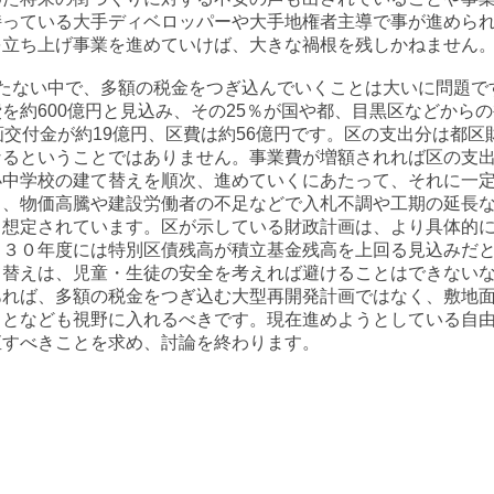
持っている大手ディベロッパーや大手地権者主導で事が進めら
を立ち上げ事業を進めていけば、大きな禍根を残しかねません
たない中で、多額の税金をつぎ込んでいくことは大いに問題で
約600億円と見込み、その25％が国や都、目黒区などから
画交付金が約19億円、区費は約56億円です。区の支出分は都
なるということではありません。事業費が増額されれば区の支
中学校の建て替えを順次、進めていくにあたって、それに一定
も、物価高騰や建設労働者の不足などで入札不調や工期の延長
も想定されています。区が示している財政計画は、より具体的
０３０年度には特別区債残高が積立基金残高を上回る見込みだ
替えは、児童・生徒の安全を考えれば避けることはできないな
あれば、多額の税金をつぎ込む大型再開発計画ではなく、敷地
ことなども視野に入れるべきです。現在進めようとしている自
直すべきことを求め、討論を終わります。