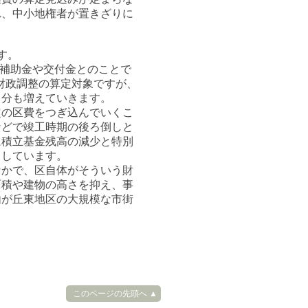
れ、中小地権者が置きざりに
。
す。
の補助金や交付金とのことで
区財政調整の算定対象ですが、
出分も増えていきます。
の区費をつぎ込んでいくこ
などで竣工時期の後ろ倒しと
に積立基金残高の減少と特別
としています。
かで、区自体がそういう財
面積や建物の高さを抑え、事
由が丘東地区の大規模な市街
このページの先頭へ ▲