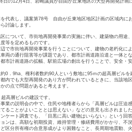
日の12月4日、岩崎議員が自由が丘東地区の大型再開発計画
を代表し、議案第78号 自由が丘東地区地区計画の区域内に
から討論します。
区について、市街地再開発事業の実施に伴い、建築物の用途、
限度等を定めるものです。
周辺で市街地再開発事業を行うことについて、建物の老朽化に
急車両の通行阻害等が課題であり、都市計画道路沿道と一体と
、都市計画道路の拡幅、駅前広場の創出を行うことで、安全・
0．9ha、権利者数約90人という敷地に95ｍの超高層ビル
京都内でも大型再開発のあり方が問われているときに、当該地
つかの点で問題があると考えます。
う超高層ビルの建設です。
事業の説明会の中で、住民や地権者らから「高層ビルは圧迫感
建てることがよいこととは思えない」などの意見も出されまし
アンケート調査でも、「目黒に高い建物はいらない」という回
ョンは、高額な初期投資、維持管理・修繕費用がかかり、不況
など区分所有権の合意形成がより困難なこと、長周期地震動、