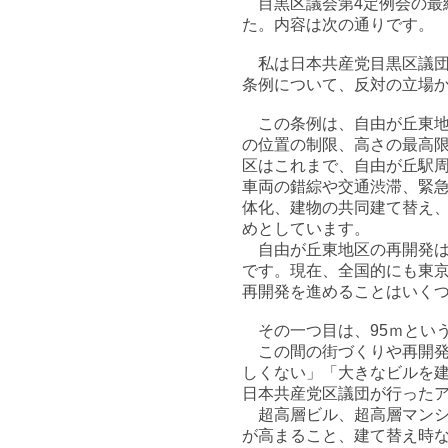
目黒区議会第4定例会の最終
た。内容は次の通りです。
私は日本共産党目黒区議団
条例について、反対の立場
この条例は、自由が丘東地
の位置の制限、高さの最高
区はこれまで、自由が丘駅
車両の錯綜や交通渋滞、緊
体化、建物の共同建て替え
めとしています。
自由が丘東地区の再開発は約
です。現在、全国的にも東
再開発を進めることはいく
その一つ目は、95ｍとい
この間の街づくりや再開発
しくない」「大きなビルを
日本共産党区議団が行った
超高層ビル、超高層マンシ
が高まること、建て替え時