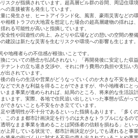
のリスクが指摘されています。超高層ビル群の谷間、周辺住環
民への直接被害も発生しています。
大量に発生させ、ヒートアイランド化、風害、豪雨災害などの
フや相模トラフの大地震を想定した場合の超高層建物の揺れは
く揺れる可能性が高いと指摘しています。
の安全性や回遊性の向上、みどりや広場などの憩いの空間の整
ルの建設は新たな災害を生むリスクや環境への影響も生じま
民や地権者らの不信感が根強いことです。
換についての懸念が払拭されない」「再開発後に安定した収益
るテナントの立ち退き交渉や、それに伴う費用の負担や支払い
見が出されています。
後の自らの生活や営業がどうなっていくのか大きな不安を抱え
買などで大きな利益を得ることができますが、中小地権者にと
ないまま事業が進められれば、結局のところ、将来的な生活設
しまいます。実際、各地で住民追い出しといった事態が広がっ
とができないことも不安をかき立てています。
足や透明性が不十分であるといった指摘もあります。「多くの
で、このまま都市計画決定を行うのは大きなトラブルになるの
不透明なまま事業を進めることは関係者の信頼を損ねる」とい
が上昇している状況で、都市計画決定が少しでも遅れると事業
めた将来の街づくりに対する不安の声も出されていることや事