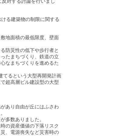
に反対する討論を行いまし
おける建築物の制限に関する
敷地面積の最低限度、壁面
よる防災性の低下や歩行者と
なったまちづくり、鉄道の立
安心なまちづくりを進めるた
を建てるという大型再開発計画
区で超高層ビル建設型の大型
があり自由が丘にはふさわ
た。
答が多数ありました。
時の資産価値の下落リスク
火災、電源喪失など災害時の