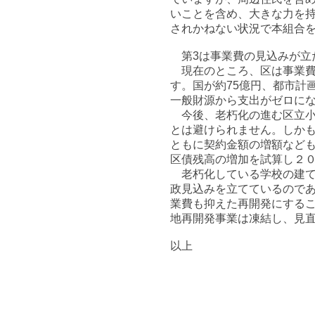
いことを含め、大きな力を
されかねない状況で本組合
第3は事業費の見込みが立
現在のところ、区は事業費を
す。国が約75億円、都市計
一般財源から支出がゼロに
今後、老朽化の進む区立小
とは避けられません。しか
ともに契約金額の増額など
区債残高の増加を試算し２
老朽化している学校の建て
政見込みを立てているので
業費も抑えた再開発にする
地再開発事業は凍結し、見
以上