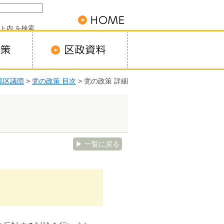
ト内 を検索
黒区議団
>
党の政策 目次
> 党の政策 詳細
▶ 一覧に戻る